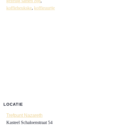
gezellig samen zijn
,
koffieheukske
,
koffieuurtje
LOCATIE
Trefpunt Nazareth
Kasteel Schaloenstraat 54