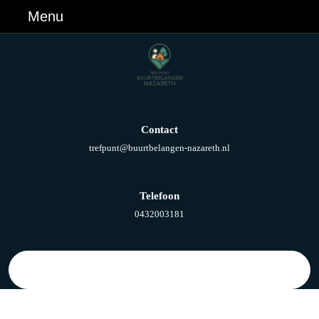
Ga
Menu
Menu
naar
de
inhoud
Ga
naar
de
inhoud
Contact
E-
trefpunt@buurtbelangen-nazareth.nl
mail
Telefoon
Telefoonnummer
0432003181
Zoek
naar: