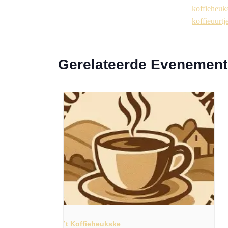
koffieheuk
koffieuurtj
Gerelateerde Evenemen
’t Koffieheukske