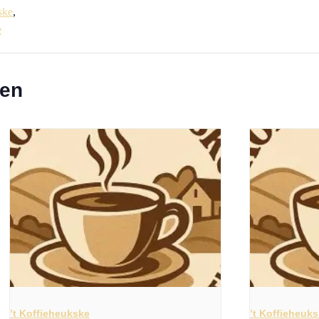
ske
,
e
ten
’t Koffieheukske
’t Koffieheuk