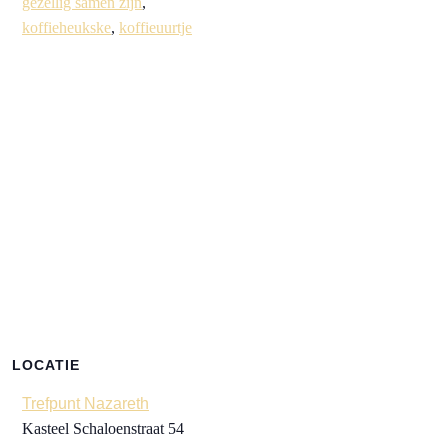
gezellig samen zijn
,
koffieheukske
,
koffieuurtje
LOCATIE
Trefpunt Nazareth
Kasteel Schaloenstraat 54