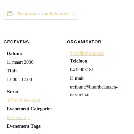
Toevoegen aan kalender
GEGEVENS
ORGANISATOR
Datum:
’t Koffieheukske
Telefoon
11 maart 2030
0432003181
Tijd:
E-mail
13:00 - 17:00
trefpunt@buurtbelangen-
Serie:
nazareth.nl
’t Koffieheukske
Evenement Categorie:
Koffieuurtje
Evenement Tags: