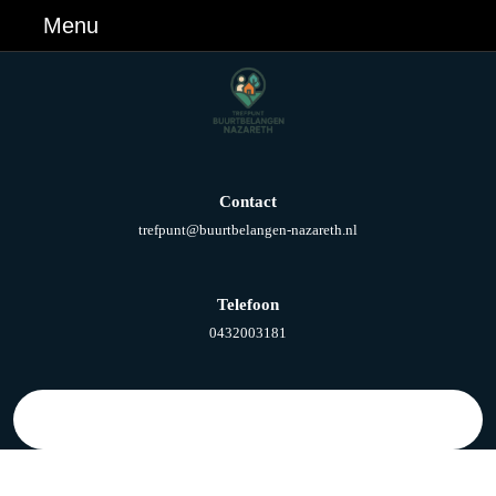
Ga
Menu
Menu
naar
de
inhoud
Ga
naar
de
inhoud
Contact
E-
trefpunt@buurtbelangen-nazareth.nl
mail
Telefoon
Telefoonnummer
0432003181
Zoek
naar: