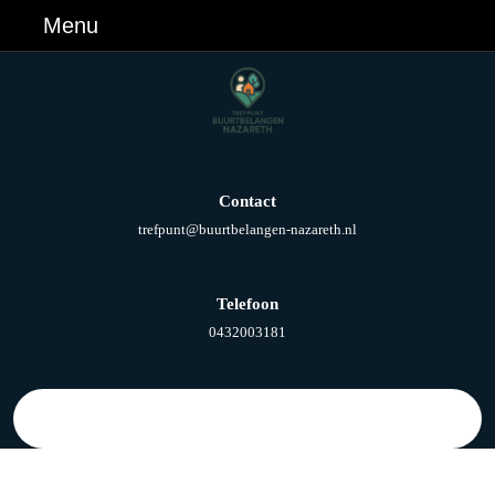
Ga
Menu
Menu
naar
de
inhoud
Ga
naar
de
inhoud
Contact
E-
trefpunt@buurtbelangen-nazareth.nl
mail
Telefoon
Telefoonnummer
0432003181
Zoek
naar: