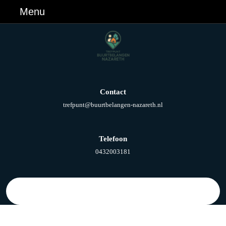
Ga
Menu
Menu
naar
de
inhoud
Ga
naar
de
inhoud
Contact
E-
trefpunt@buurtbelangen-nazareth.nl
mail
Telefoon
Telefoonnummer
0432003181
Zoek
naar: