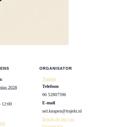
VENS
ORGANISATOR
m:
Trajekt
Telefoon
stus 2028
06 52807596
E-mail
- 12:00
nel.knapen@trajekt.nl
:
Bekijk de site van
unt
Organisator