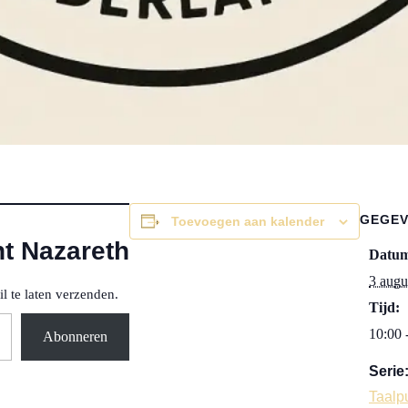
GEGE
Toevoegen aan kalender
t Nazareth
Datu
3 augu
l te laten verzenden.
Tijd:
10:00 
Abonneren
Serie
Taalp