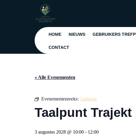
Ga
naar
de
inhoud
Ga
HOME
NIEUWS
GEBRUIKERS TREF
naar
de
CONTACT
inhoud
« Alle Evenementen
Evenementenreeks:
Taalpunt
Taalpunt Trajekt
3 augustus 2028 @ 10:00
-
12:00