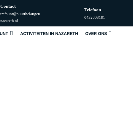
Contact
Telefoon
trefpunt@buurtbelangen-
Telefoonnummer
0432003181
E-
nazareth.nl
mail
PUNT
ACTIVITEITEN IN NAZARETH
OVER ONS