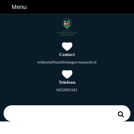
Ga
Menu
Menu
naar
de
inhoud
Ga
naar
de
inhoud
Contact
E-
trefpunt@buurtbelangen-nazareth.nl
mail
Telefoon
Telefoonnummer
0432003181
Zoek
naar: