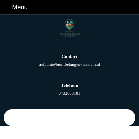
Ga
Menu
Menu
naar
de
inhoud
Ga
naar
de
inhoud
Contact
E-
trefpunt@buurtbelangen-nazareth.nl
mail
Telefoon
Telefoonnummer
0432003181
Zoek
naar: