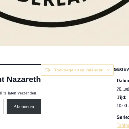
GEGE
Toevoegen aan kalender
t Nazareth
Datu
20 jun
l te laten verzenden.
Tijd:
10:00 
Abonneren
Serie
Taalp