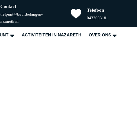
Contact
Telefoon
trefpunt@buurtbelangen-
Telefoonnummer
0432003181
E-
nazareth.nl
mail
PUNT
ACTIVITEITEN IN NAZARETH
OVER ONS