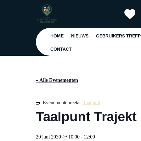
Ga
naar
de
inhoud
Ga
HOME
NIEUWS
GEBRUIKERS TREF
naar
de
CONTACT
inhoud
« Alle Evenementen
Evenementenreeks:
Taalpunt
Taalpunt Trajekt
20 juni 2030 @ 10:00
-
12:00