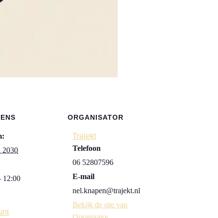
VENS
ORGANISATOR
m:
Trajekt
Telefoon
i 2030
06 52807596
E-mail
- 12:00
nel.knapen@trajekt.nl
:
Bekijk de site van
unt
Organisator