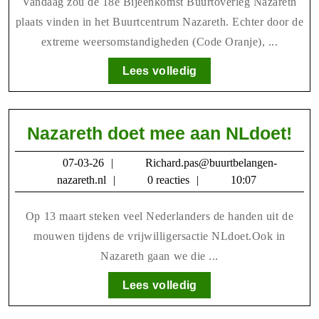
–
Vandaag zou de 18e Bijeenkomst Buurtoverleg Nazareth
Verplaatst
plaats vinden in het Buurtcentrum Nazareth. Echter door de
extreme weersomstandigheden (Code Oranje), ...
naar
2
Lees
Lees volledig
juli
volledig
a.s.
Naz
Nazareth doet mee aan NLdoet!
doe
07-
07-03-26
Richard.pas@buurtbelangen-
me
03-
Richard.pas@buurtbelangen-
nazareth.nl
0 reacties
10:07
aa
26
nazareth.nl
NLd
Op 13 maart steken veel Nederlanders de handen uit de
mouwen tijdens de vrijwilligersactie NLdoet.Ook in
Nazareth gaan we die ...
Lees
Lees volledig
volledig