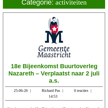
Categorie:
activiteiten
18e Bijeenkomst Buurtoverleg
Nazareth – Verplaatst naar 2 juli
18e
a.s.
Bijeenkomst
25-
Richard
25-06-26
Richard Pas
0 reacties
Buurtoverleg
06-
Pas
14:53
Nazareth
26