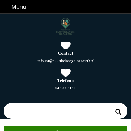
Ga
Menu
Menu
naar
de
inhoud
Ga
naar
de
inhoud
Contact
E-
trefpunt@buurtbelangen-nazareth.nl
mail
Telefoon
Telefoonnummer
0432003181
Zoek
naar: