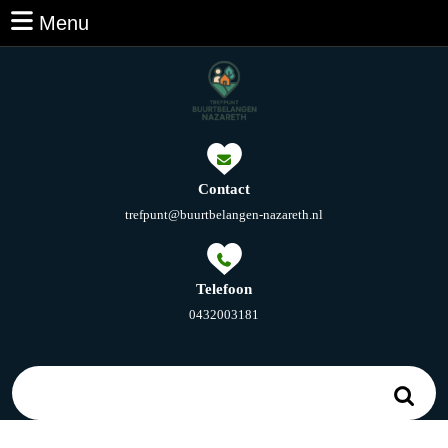
Ga
Menu
Menu
naar
de
inhoud
Ga
naar
de
inhoud
Contact
E-
trefpunt@buurtbelangen-nazareth.nl
mail
Telefoon
Telefoonnummer
0432003181
Zoek
naar: