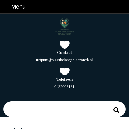
Ga
Menu
Menu
naar
de
inhoud
Ga
naar
de
inhoud
Contact
E-
trefpunt@buurtbelangen-nazareth.nl
mail
Telefoon
Telefoonnummer
0432003181
Zoek
naar: