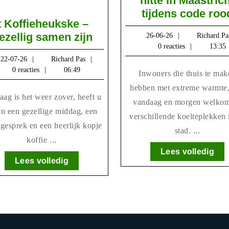
hitte in Maastric
tijdens code roo
t Koffieheukske –
’t
ezellig samen zijn
26-
26-06-26
Richard Pa
06-
0 reacties
13:35
Koffieheukske
26
22-
Richard
22-07-26
Richard Pas
–
07-
Pas
0 reacties
06:49
Inwoners die thuis te maken
Gezellig
26
hebben met extreme warmte,
samen
zijn
vandaag en morgen welko
in een gezellige middag, een
verschillende koelteplekken 
gesprek en een heerlijk kopje
stad. ...
koffie ...
Lee
Lees volledig
Lees
Lees volledig
voll
volledig