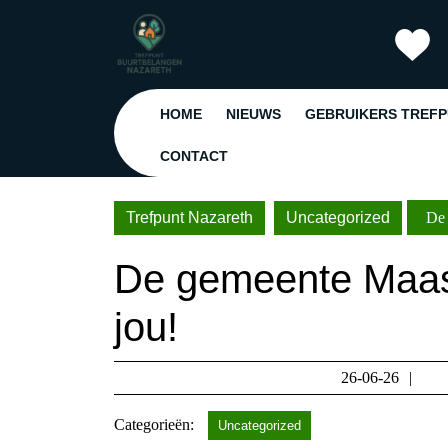
Ga
naar
de
inhoud
Ga
HOME
NIEUWS
GEBRUIKERS TREF
naar
de
CONTACT
inhoud
Trefpunt Nazareth
Uncategorized
De 
De gemeente Maast
jou!
26-
26-06-26
06-
Categorieën:
26
Uncategorized