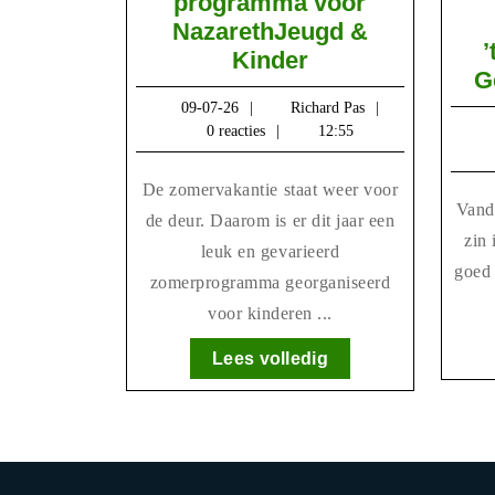
programma voor
NazarethJeugd &
’
Kinder
Kinder
G
&
09-
Richard
09-07-26
Richard Pas
jeugd
07-
Pas
0 reacties
12:55
programma
26
voor
De zomervakantie staat weer voor
NazarethJeugd
Vandaag is het weer zover, heeft u
de deur. Daarom is er dit jaar een
&
zin 
leuk en gevarieerd
Kinder
goed 
zomerprogramma georganiseerd
voor kinderen ...
Lees
Lees volledig
volledig