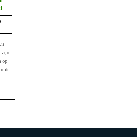
ht
Koelteplekken
d
tegen
Richard
s
hitte
Pas
in
Maastricht
tijdens
 zijn
code
m op
rood
in de
s
edig