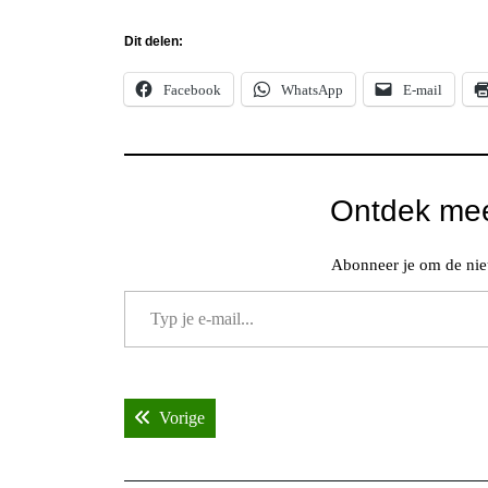
Dit delen:
Facebook
WhatsApp
E-mail
Ontdek mee
Abonneer je om de nieu
Typ je e-mail...
Bericht
Vorige bericht:
Vorige
navigatie