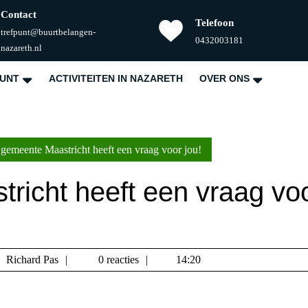
Contact
Telefoon
trefpunt@buurtbelangen-
Telefoonnummer
0432003181
E-
nazareth.nl
mail
PUNT
ACTIVITEITEN IN NAZARETH
OVER ONS
gemeente Maastricht heeft een vraag voor jou!
richt heeft een vraag vo
Richard
Richard Pas
0 reacties
14:20
Pas