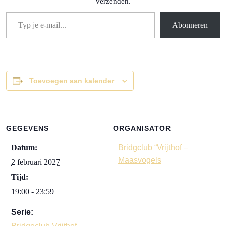
verzenden.
Typ je e-mail...
Abonneren
Toevoegen aan kalender
GEGEVENS
ORGANISATOR
Datum:
Bridgclub “Vrijthof –
Maasvogels
2 februari 2027
Tijd:
19:00 - 23:59
Serie: