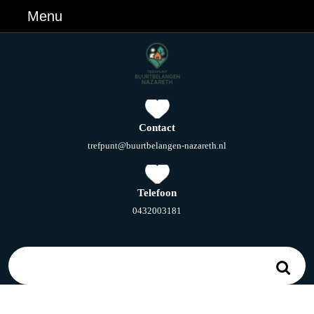
Ga
Menu
Menu
naar
de
inhoud
Ga
naar
de
inhoud
Contact
E-
trefpunt@buurtbelangen-nazareth.nl
mail
Telefoon
Telefoonnummer
0432003181
Zoek
naar: