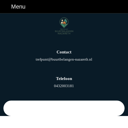
Ga
Menu
Menu
naar
de
inhoud
Ga
naar
de
inhoud
Contact
E-
trefpunt@buurtbelangen-nazareth.nl
mail
Telefoon
Telefoonnummer
0432003181
Zoek
naar: