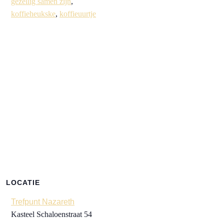
gezellig samen zijn
,
koffieheukske
,
koffieuurtje
LOCATIE
Trefpunt Nazareth
Kasteel Schaloenstraat 54