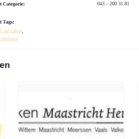
043 – 200 31 81
 Categorie:
 Tags:
Geld zaken
,
edietbank
ten