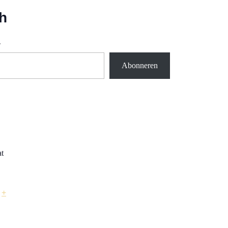
h
.
Abonneren
at
+