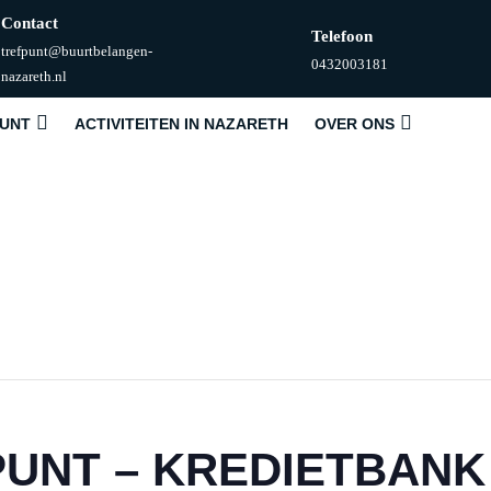
Contact
Telefoon
trefpunt@buurtbelangen-
Telefoonnummer
0432003181
E-
nazareth.nl
mail
PUNT
ACTIVITEITEN IN NAZARETH
OVER ONS
PUNT – KREDIETBAN