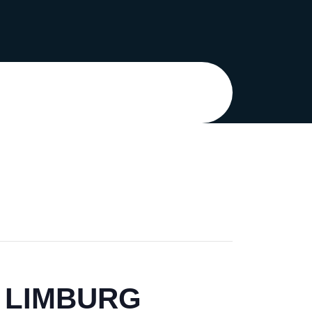
Zoek
naar:
K LIMBURG