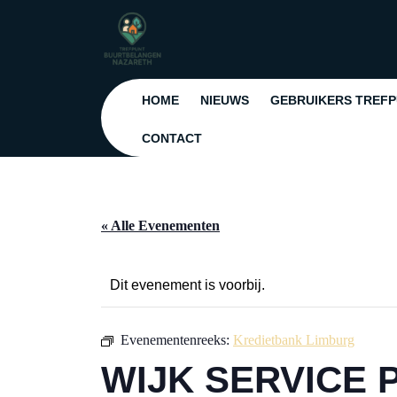
Ga
naar
de
inhoud
Ga
HOME
NIEUWS
GEBRUIKERS TREF
naar
de
CONTACT
inhoud
« Alle Evenementen
Dit evenement is voorbij.
Evenementenreeks:
Kredietbank Limburg
WIJK SERVICE 