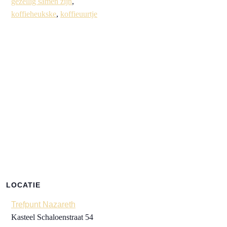
gezellig samen zijn
,
koffieheukske
,
koffieuurtje
LOCATIE
Trefpunt Nazareth
Kasteel Schaloenstraat 54