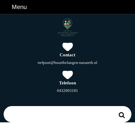
Ga
Menu
Menu
naar
de
inhoud
Ga
naar
de
inhoud
Contact
E-
trefpunt@buurtbelangen-nazareth.nl
mail
Telefoon
Telefoonnummer
0432003181
Zoek
naar: