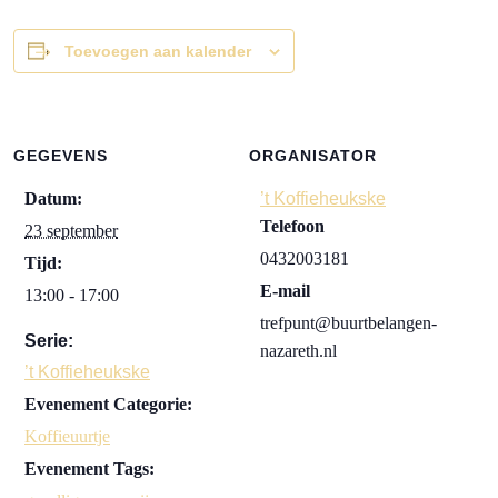
Toevoegen aan kalender
GEGEVENS
ORGANISATOR
Datum:
’t Koffieheukske
Telefoon
23 september
0432003181
Tijd:
E-mail
13:00 - 17:00
trefpunt@buurtbelangen-
Serie:
nazareth.nl
’t Koffieheukske
Evenement Categorie:
Koffieuurtje
Evenement Tags: