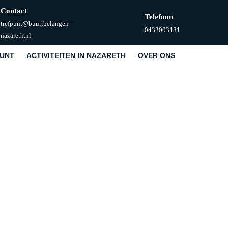
Contact
Telefoon
trefpunt@buurtbelangen-
Telefoonnummer
0432003181
E-
nazareth.nl
mail
PUNT
ACTIVITEITEN IN NAZARETH
OVER ONS