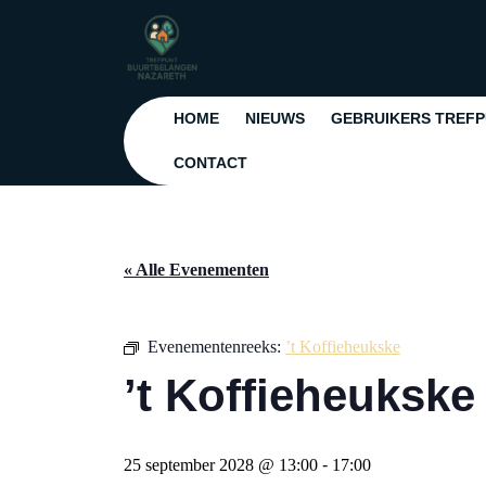
Ga
naar
de
inhoud
Ga
HOME
NIEUWS
GEBRUIKERS TREF
naar
CONTACT
de
inhoud
« Alle Evenementen
Evenementenreeks:
’t Koffieheukske
’t Koffieheukske
25 september 2028 @ 13:00
-
17:00