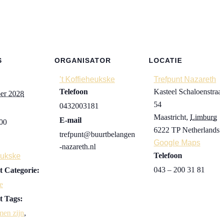
S
ORGANISATOR
LOCATIE
’t Koffieheukske
Trefpunt Nazareth
Telefoon
Kasteel Schaloenstra
er 2028
54
0432003181
Maastricht
,
Limburg
E-mail
:00
6222 TP
Netherlands
trefpunt@buurtbelangen
Google Maps
-nazareth.nl
Telefoon
eukske
043 – 200 31 81
 Categorie:
e
 Tags:
men zijn
,