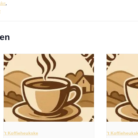
ske
,
e
ten
’t Koffieheukske
’t Koffieheuks