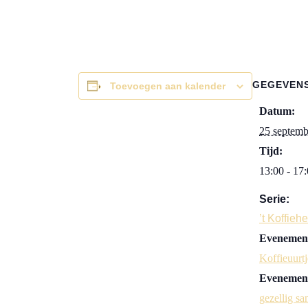
GEGEVEN
Toevoegen aan kalender
Datum:
25 septemb
Tijd:
13:00 - 17
Serie:
’t Koffieh
Evenement
Koffieuurtj
Evenement
gezellig sa