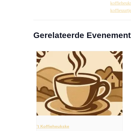
koffieheuk
koffieuurtj
Gerelateerde Evenemen
’t Koffieheukske